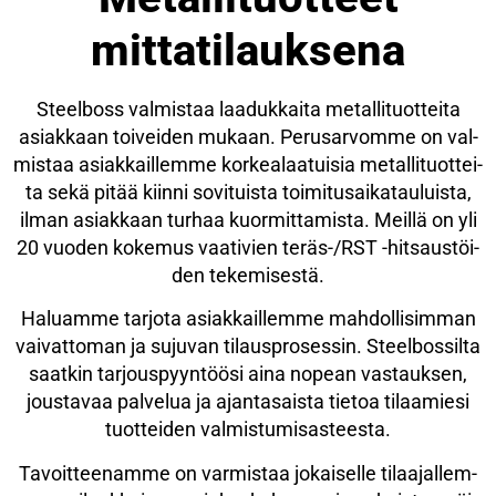
mittatilauksena
Steel­boss val­mis­taa laa­duk­kai­ta metal­li­tuot­tei­ta
asiak­kaan toi­vei­den mukaan. Perus­ar­vom­me on val­
mis­taa asiak­kail­lem­me kor­kea­laa­tui­sia metal­li­tuot­tei­
ta sekä pitää kiin­ni sovi­tuis­ta toi­mi­tusai­ka­tau­luis­ta,
ilman asiak­kaan tur­haa kuor­mit­ta­mis­ta. Meil­lä on yli
20 vuo­den koke­mus vaa­ti­vien teräs-/RST -hit­saus­töi­
den tekemisestä.
Haluam­me tar­jo­ta asiak­kail­lem­me mah­dol­li­sim­man
vai­vat­to­man ja suju­van tilaus­pro­ses­sin. Steel­bos­sil­ta
saat­kin tar­jous­pyyn­töö­si aina nopean vas­tauk­sen,
jous­ta­vaa pal­ve­lua ja ajan­ta­sais­ta tie­toa tilaa­mie­si
tuot­tei­den valmistumisasteesta.
Tavoit­tee­nam­me on var­mis­taa jokai­sel­le tilaa­jal­lem­