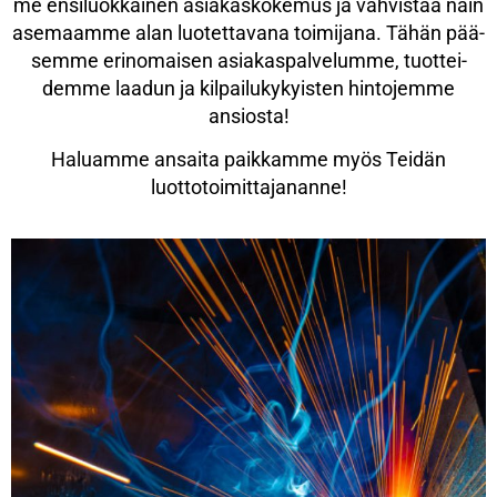
me ensi­luok­kai­nen asia­kas­ko­ke­mus ja vah­vis­taa näin
ase­maam­me alan luo­tet­ta­va­na toi­mi­ja­na. Tähän pää­
sem­me erin­omai­sen asia­kas­pal­ve­lum­me, tuot­tei­
dem­me laa­dun ja kil­pai­lu­ky­kyis­ten hin­to­jem­me
ansiosta!
Haluam­me ansai­ta paik­kam­me myös Tei­dän
luottotoimittajananne!