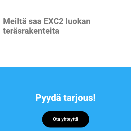
Meiltä saa EXC2 luokan
teräsrakenteita
Pyydä tarjous!
Ota yhteyt­tä